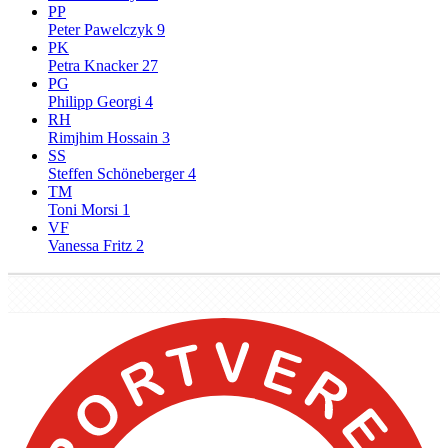
PP
Peter Pawelczyk
9
PK
Petra Knacker
27
PG
Philipp Georgi
4
RH
Rimjhim Hossain
3
SS
Steffen Schöneberger
4
TM
Toni Morsi
1
VF
Vanessa Fritz
2