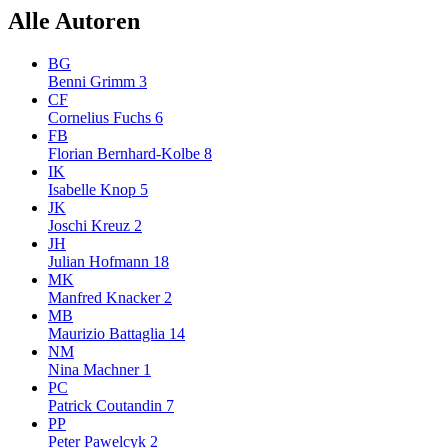
Alle Autoren
BG
Benni Grimm
3
CF
Cornelius Fuchs
6
FB
Florian Bernhard-Kolbe
8
IK
Isabelle Knop
5
JK
Joschi Kreuz
2
JH
Julian Hofmann
18
MK
Manfred Knacker
2
MB
Maurizio Battaglia
14
NM
Nina Machner
1
PC
Patrick Coutandin
7
PP
Peter Pawelcyk
2