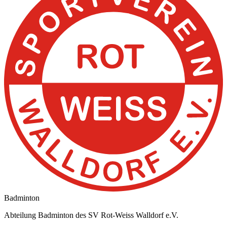
Badminton
Abteilung Badminton des SV Rot-Weiss Walldorf e.V.